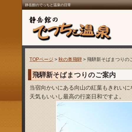
静岳館のでっちと温泉の日常
TOPページ
>
秋の奥飛騨
> 飛騨新そばまつりの
飛騨新そばまつりのご案内
当宿向かいにある向山の紅葉もきれいに
天気もいいし最高の行楽日和ですよ。